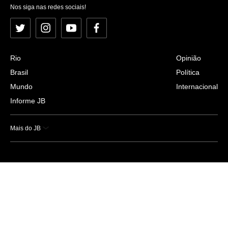
Nos siga nas redes sociais!
Twitter
Instagram
YouTube
Facebook
Rio
Opinião
Brasil
Política
Mundo
Internacional
Informe JB
Mais do JB
Esportes
Saúde
Ciência e Tecnologia
Caderno B
Colunistas
Economia