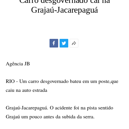
Grajaú-Jacarepaguá
Facebook
Twitter
Mais
opções
de
Agência JB
compartilhamento
RIO - Um carro desgovernado bateu em um poste,que
caiu na auto estrada
Grajaú-Jacarepaguá. O acidente foi na pista sentido
Grajaú um pouco antes da subida da serra.