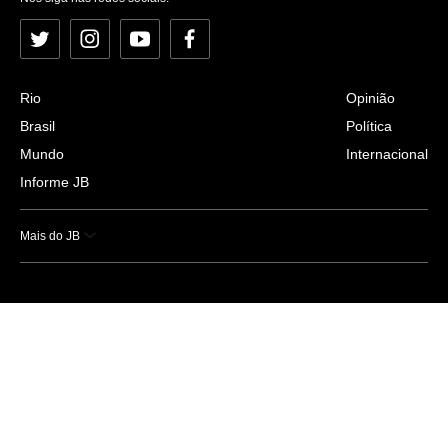
Twitter
Instagram
YouTube
Facebook
Rio
Opinião
Brasil
Política
Mundo
Internacional
Informe JB
Mais do JB
Esportes
Saúde
Ciência e Tecnologia
Caderno B
Colunistas
Economia
Empresas e Negócios