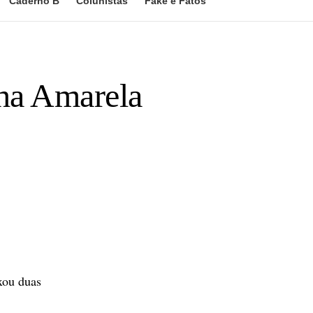
Caderno B
Colunistas
Fake e Fatos
nha Amarela
xou duas