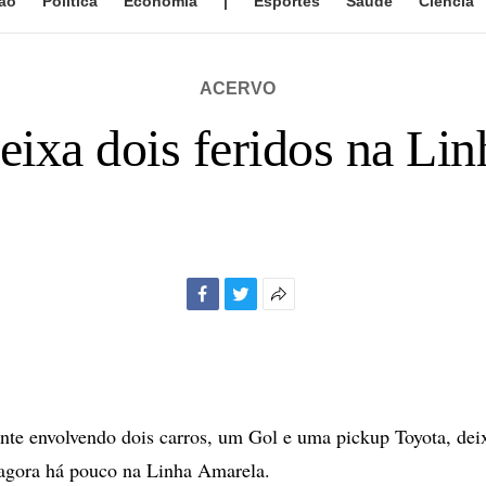
ão
Política
Economia
|
Esportes
Saúde
Ciência
ACERVO
eixa dois feridos na Li
Facebook
Twitter
Mais
opções
de
compartilhamento
te envolvendo dois carros, um Gol e uma pickup Toyota, dei
 agora há pouco na Linha Amarela.