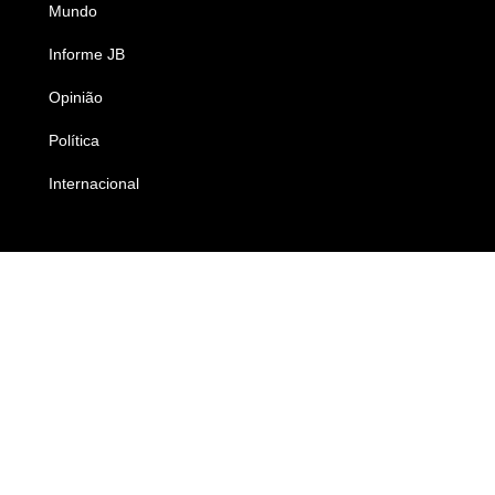
Mundo
Ciência e Tecnologia
Informe JB
Caderno B
Opinião
Colunistas
Política
Economia
Internacional
Empresas e Negócios