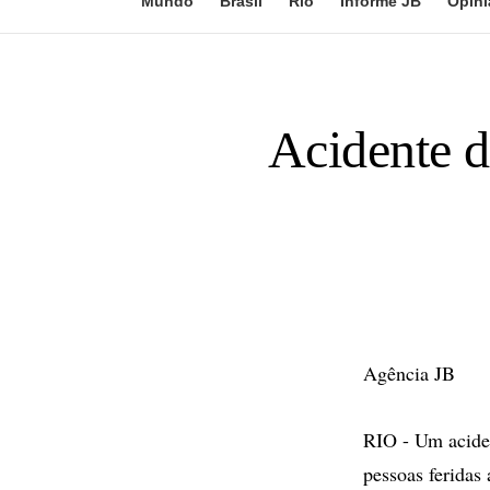
Mundo
Brasil
Rio
Informe JB
Opini
Acidente d
Agência JB
RIO - Um aciden
pessoas feridas