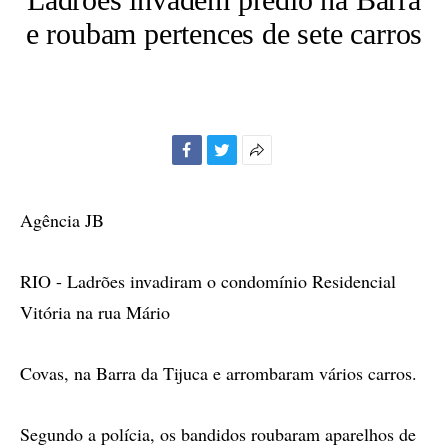
e roubam pertences de sete carros
Facebook
Twitter
Mais
opções
de
Agência JB
compartilhamento
RIO - Ladrões invadiram o condomínio Residencial
Vitória na rua Mário
Covas, na Barra da Tijuca e arrombaram vários carros.
Segundo a polícia, os bandidos roubaram aparelhos de