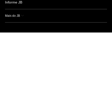
Informe JB
Mais do JB
Esportes
Saúde
Ciência e Tecnologia
Caderno B
Colunistas
Economia
Empresas e Negócios