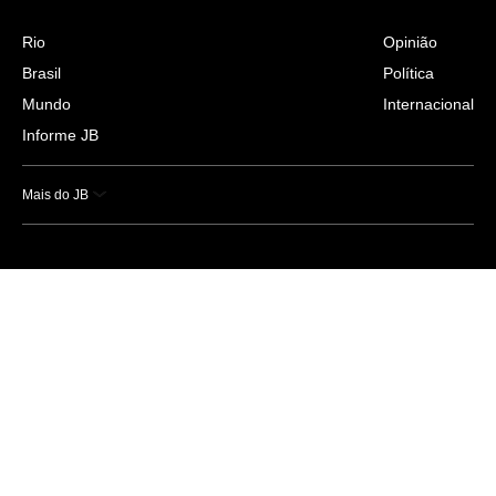
Rio
Opinião
Brasil
Política
Mundo
Internacional
Informe JB
Mais do JB
Esportes
Saúde
Ciência e Tecnologia
Caderno B
Colunistas
Economia
Empresas e Negócios