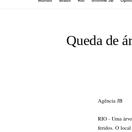
Mundo
Brasil
Rio
Informe JB
Opini
Queda de ár
Agência JB
RIO - Uma árvor
feridos. O local