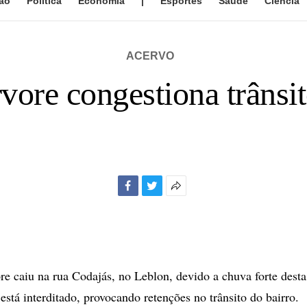
ão
Política
Economia
|
Esportes
Saúde
Ciência
ACERVO
vore congestiona trânsi
Facebook
Twitter
Mais
opções
de
compartilhamento
e caiu na rua Codajás, no Leblon, devido a chuva forte desta
 está interditado, provocando retenções no trânsito do bairro.