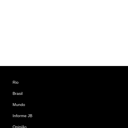
Rio
Esportes
Brasil
Saúde
Mundo
Ciência e Tecnologia
Informe JB
Caderno B
Opinião
Colunistas