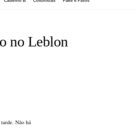
Caderno B
Colunistas
Fake e Fatos
to no Leblon
 tarde. Não há