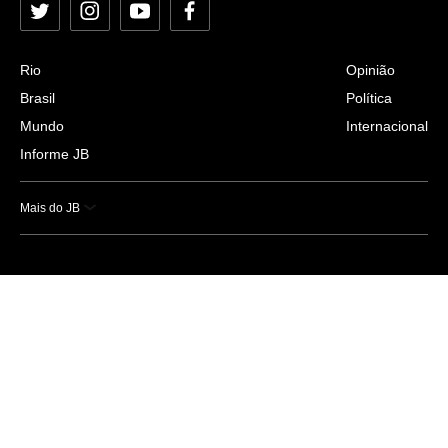
Twitter
Instagram
YouTube
Facebook
Rio
Opinião
Brasil
Política
Mundo
Internacional
Informe JB
Mais do JB
Esportes
Saúde
Ciência e Tecnologia
Caderno B
Colunistas
Economia
Empresas e Negócios