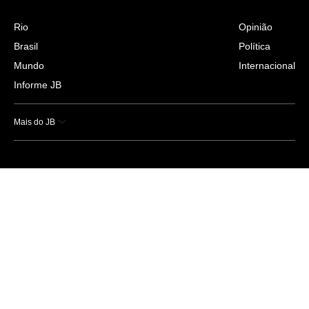
Rio
Opinião
Brasil
Política
Mundo
Internacional
Informe JB
Mais do JB
Esportes
Saúde
Ciência e Tecnologia
Caderno B
Colunistas
Economia
Empresas e Negócios