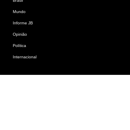
Brasil
Saúde
Mundo
Ciência e Tecnologia
Informe JB
Caderno B
Opinião
Colunistas
Política
Economia
Internacional
Empresas e Negócios