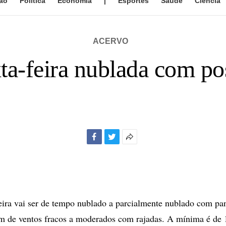
ão
Política
Economia
|
Esportes
Saúde
Ciência
ACERVO
xta-feira nublada com po
Facebook
Twitter
Mais
opções
de
compartilhamento
eira vai ser de tempo nublado a parcialmente nublado com pa
ém de ventos fracos a moderados com rajadas. A mínima é de