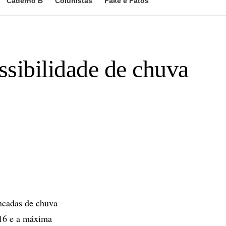
Caderno B
Colunistas
Fake e Fatos
ssibilidade de chuva
ncadas de chuva
 16 e a máxima