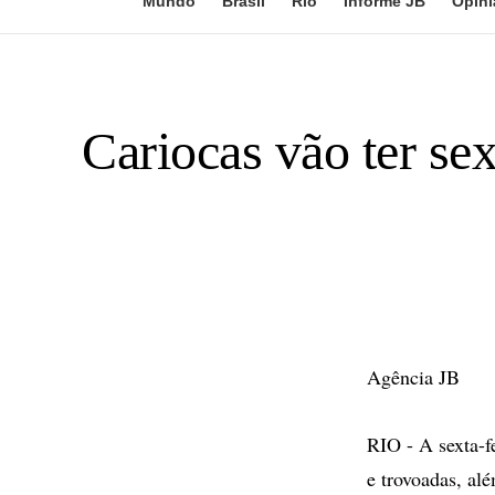
Mundo
Brasil
Rio
Informe JB
Opini
Cariocas vão ter se
Agência JB
RIO - A sexta-f
e trovoadas, al