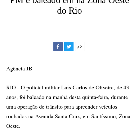
do Rio
Facebook
Twitter
Mais
opções
de
Agência JB
compartilhamento
RIO - O policial militar Luís Carlos de Oliveira, de 43
anos, foi baleado na manhã desta quinta-feira, durante
uma operação de trânsito para apreender veículos
roubados na Avenida Santa Cruz, em Santíssimo, Zona
Oeste.