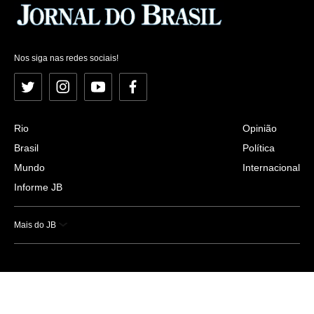
Nos siga nas redes sociais!
Twitter
Instagram
YouTube
Facebook
Rio
Opinião
Brasil
Política
Mundo
Internacional
Informe JB
Mais do JB
Esportes
Saúde
Ciência e Tecnologia
Caderno B