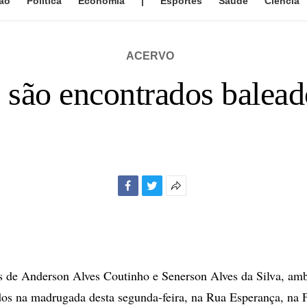
ão
Política
Economia
|
Esportes
Saúde
Ciência
ACERVO
 são encontrados balea
Facebook
Twitter
Mais
opções
de
compartilhamento
 de Anderson Alves Coutinho e Senerson Alves da Silva, amb
os na madrugada desta segunda-feira, na Rua Esperança, na F