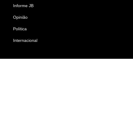
Informe JB
Caderno B
Opinião
Colunistas
Política
Economia
Internacional
Empresas e Negócios