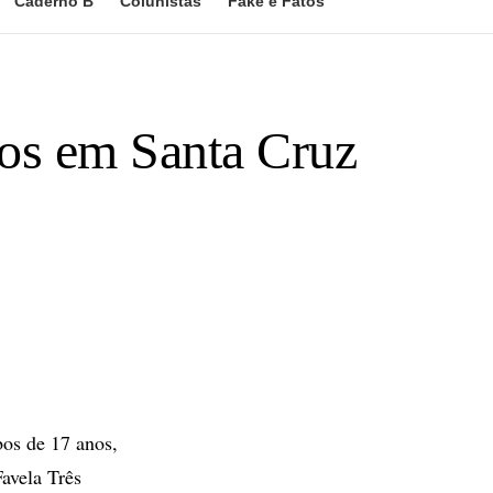
Caderno B
Colunistas
Fake e Fatos
dos em Santa Cruz
os de 17 anos,
avela Três