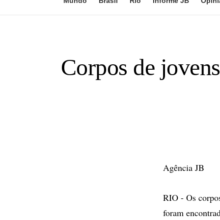
Mundo
Brasil
Rio
Informe JB
Opini
Corpos de jovens
Agência JB
RIO - Os corpos
foram encontrad