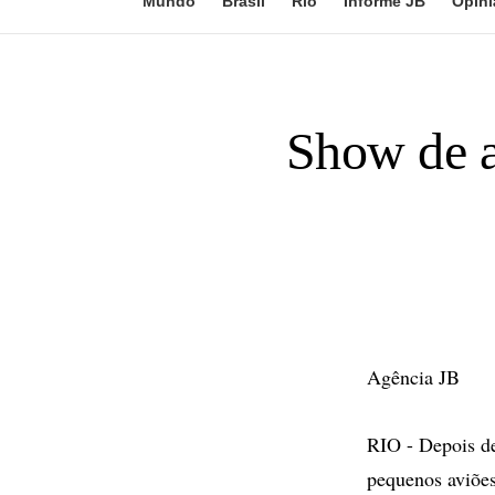
Mundo
Brasil
Rio
Informe JB
Opini
Show de a
Agência JB
RIO - Depois de
pequenos aviões