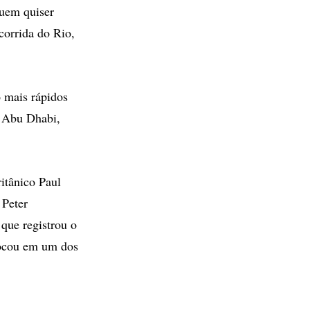
Quem quiser
corrida do Rio,
o mais rápidos
m Abu Dhabi,
ritânico Paul
Peter
que registrou o
tocou em um dos