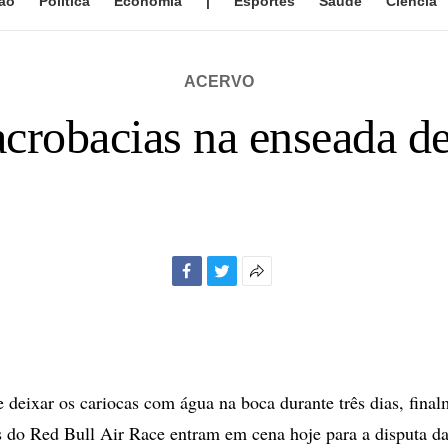
ão
Política
Economia
|
Esportes
Saúde
Ciência
ACERVO
crobacias na enseada d
Facebook
Twitter
Mais
opções
de
compartilhamento
 deixar os cariocas com água na boca durante três dias, final
 do Red Bull Air Race entram em cena hoje para a disputa da