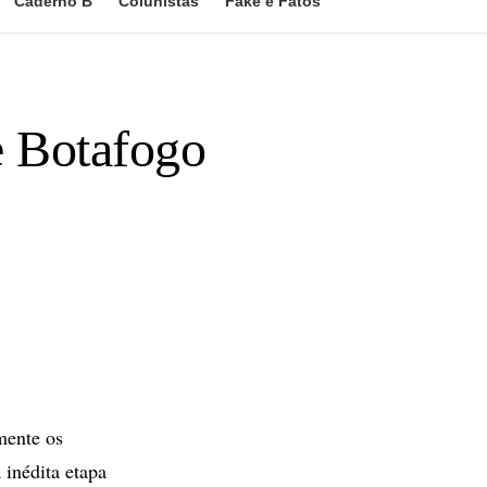
Caderno B
Colunistas
Fake e Fatos
e Botafogo
mente os
 inédita etapa