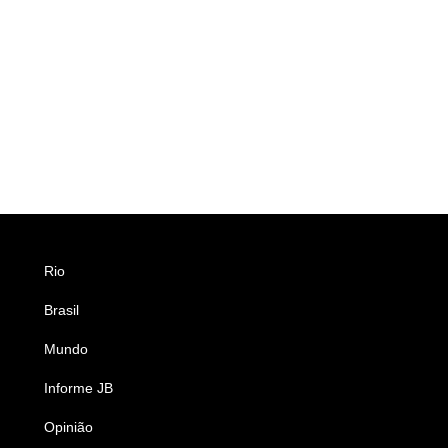
Rio
Esportes
Brasil
Saúde
Mundo
Ciência e Tecnologia
Informe JB
Caderno B
Opinião
Colunistas