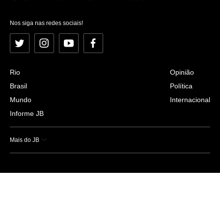
Nos siga nas redes sociais!
Twitter
Instagram
YouTube
Facebook
Rio
Opinião
Brasil
Política
Mundo
Internacional
Informe JB
Mais do JB
Esportes
Saúde
Ciência e Tecnologia
Caderno B
Colunistas