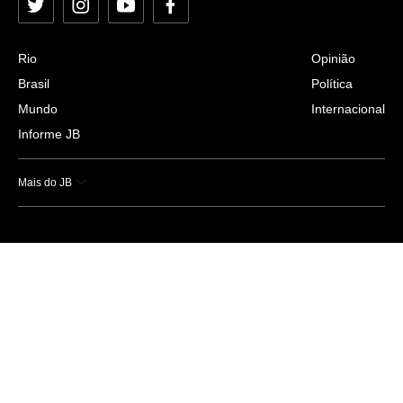
Twitter
Instagram
YouTube
Facebook
Rio
Opinião
Brasil
Política
Mundo
Internacional
Informe JB
Mais do JB
Esportes
Saúde
Ciência e Tecnologia
Caderno B
Colunistas
Economia
Empresas e Negócios