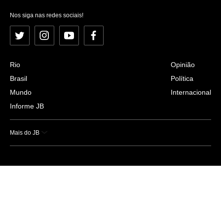
Nos siga nas redes sociais!
Twitter
Instagram
YouTube
Facebook
Rio
Opinião
Brasil
Política
Mundo
Internacional
Informe JB
Mais do JB
Esportes
Saúde
Ciência e Tecnologia
Caderno B
Colunistas
Economia