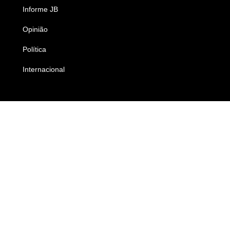
Informe JB
Caderno B
Opinião
Colunistas
Política
Economia
Internacional
Empresas e Negócios