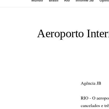
Mundo
Brasil
Rio
Informe JB
Opini
Aeroporto Inter
Agência JB
RIO - O aeropor
cancelados e trê