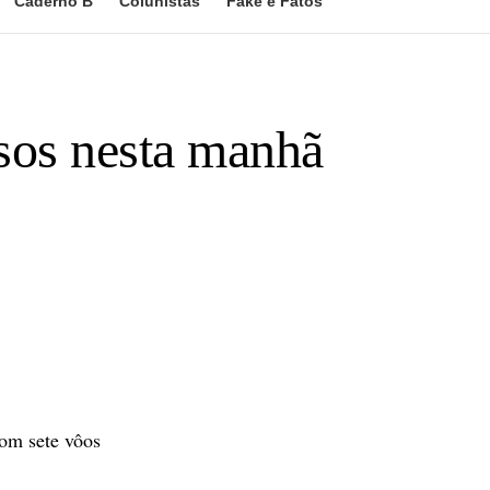
Caderno B
Colunistas
Fake e Fatos
asos nesta manhã
com sete vôos