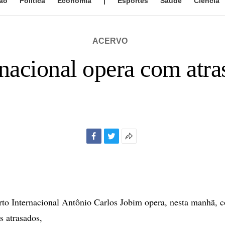
ão
Política
Economia
|
Esportes
Saúde
Ciência
ACERVO
nacional opera com atr
Facebook
Twitter
Mais
opções
de
compartilhamento
to Internacional Antônio Carlos Jobim opera, nesta manhã, 
s atrasados,