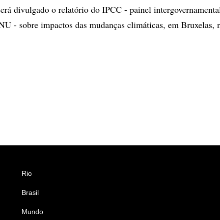
 será divulgado o relatório do IPCC - painel intergovernament
NU - sobre impactos das mudanças climáticas, em Bruxelas, n
Rio
Esportes
Brasil
Saúde
Mundo
Ciência e Tecnologia