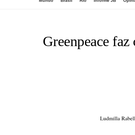
Mundo
Brasil
Rio
Informe JB
Opini
Greenpeace faz 
Ludmilla Rabel