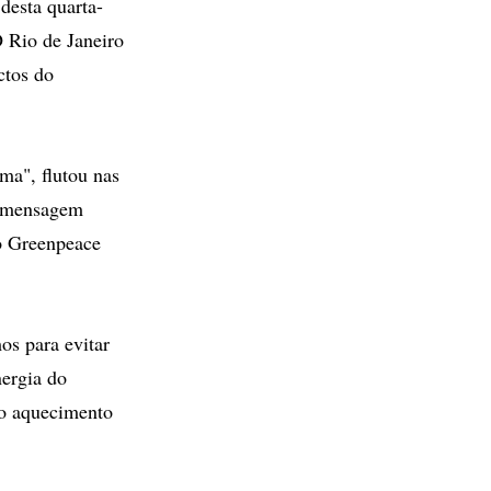
esta quarta-
O Rio de Janeiro
ctos do
ma", flutou nas
a mensagem
o Greenpeace
os para evitar
nergia do
 o aquecimento