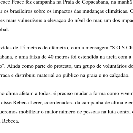
eace Peace fez campanha na Praia de Copacabana, na manhã d
tar os brasileiros sobre os impactos das mudanças climáticas. 
es mais vulneráveis a elevação do nível do mar, um dos impa
obal.
-vidas de 15 metros de diâmetro, com a mensagem "S.O.S Cli
bana, e uma faixa de 40 metros foi estendida na areia com 
". Ainda como parte do protesto, um grupo de voluntários d
aca e distribuiu material ao público na praia e no calçadão.
o clima afetam a todos. é preciso mudar a forma como vivem
 disse Rebeca Lerer, coordenadora da campanha de clima e e
ueremos mobilizar o maior número de pessoas na luta contra
u Rebeca.