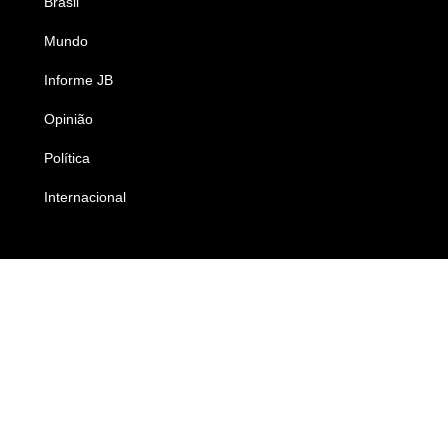
Brasil
Saúde
Mundo
Ciência e Tecnologia
Informe JB
Caderno B
Opinião
Colunistas
Política
Economia
Internacional
Empresas e Negócios