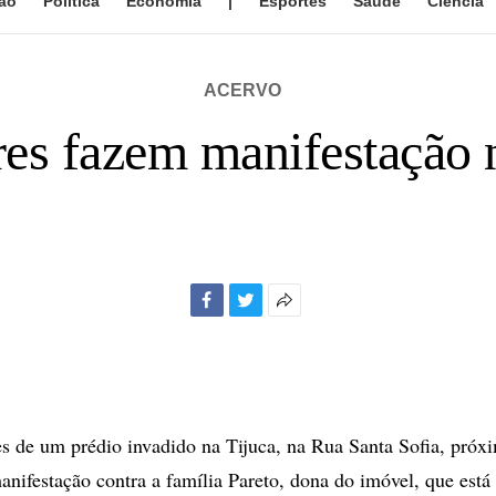
ão
Política
Economia
|
Esportes
Saúde
Ciência
ACERVO
es fazem manifestação n
Facebook
Twitter
Mais
opções
de
compartilhamento
 de um prédio invadido na Tijuca, na Rua Santa Sofia, próxi
anifestação contra a família Pareto, dona do imóvel, que está