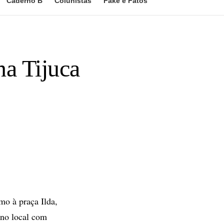
Caderno B
Colunistas
Fake e Fatos
a Tijuca
mo à praça Ilda,
 no local com