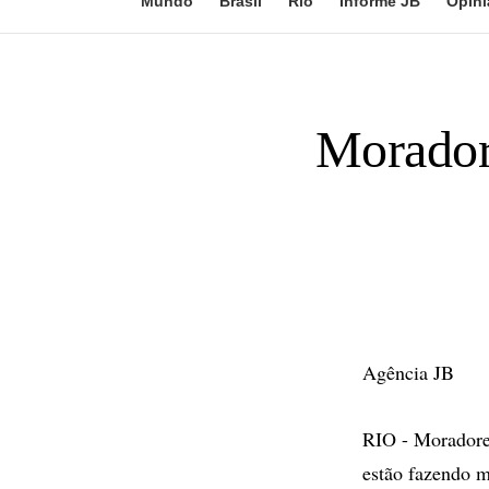
Mundo
Brasil
Rio
Informe JB
Opini
Morador
Agência JB
RIO - Moradores
estão fazendo m