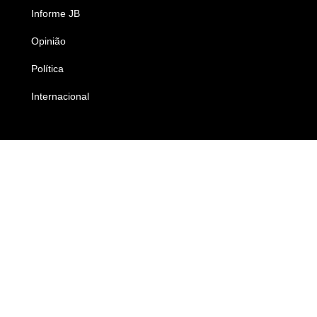
Informe JB
Caderno B
Opinião
Colunistas
Política
Economia
Internacional
Empresas e Negócios