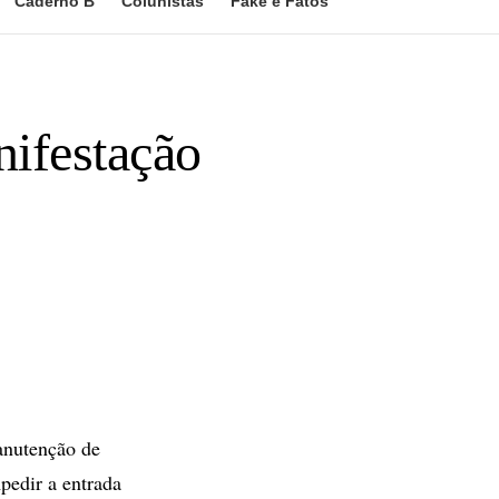
Caderno B
Colunistas
Fake e Fatos
ifestação
anutenção de
pedir a entrada