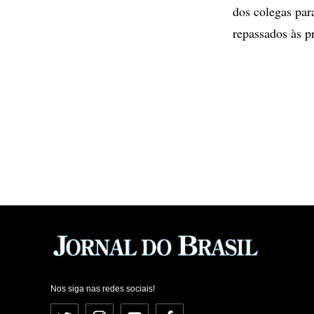
dos colegas par
repassados às p
Nos siga nas redes sociais!