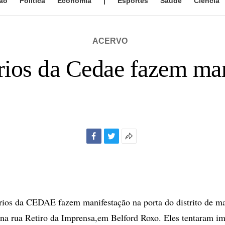
ão
Política
Economia
|
Esportes
Saúde
Ciência
ACERVO
rios da Cedae fazem man
Facebook
Twitter
Mais
opções
de
compartilhamento
rios da CEDAE fazem manifestação na porta do distrito de m
na rua Retiro da Imprensa,em Belford Roxo. Eles tentaram im