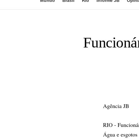
Mundo
Brasil
Rio
Informe JB
Opini
Funcioná
Agência JB
RIO - Funcioná
Água e esgotos 