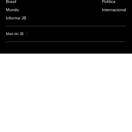
Brasil
Política
Mundo
Internacional
Informe JB
Mais do JB
Esportes
Saúde
Ciência e Tecnologia
Caderno B
Colunistas
Economia
Empresas e Negócios