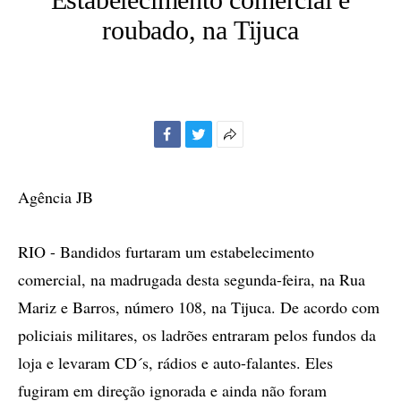
roubado, na Tijuca
Facebook
Twitter
Mais
opções
de
Agência JB
compartilhamento
RIO - Bandidos furtaram um estabelecimento
comercial, na madrugada desta segunda-feira, na Rua
Mariz e Barros, número 108, na Tijuca. De acordo com
policiais militares, os ladrões entraram pelos fundos da
loja e levaram CD´s, rádios e auto-falantes. Eles
fugiram em direção ignorada e ainda não foram