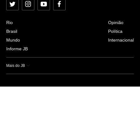
Twitter
Instagram
YouTube
Facebook
Rio
Opinião
Brasil
Política
Mundo
Internacional
Informe JB
Mais do JB
Esportes
Saúde
Ciência e Tecnologia
Caderno B
Colunistas
Economia
Empresas e Negócios