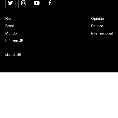
Twitter
Instagram
YouTube
Facebook
Rio
Opinião
Brasil
Política
Mundo
Internacional
Informe JB
Mais do JB
Esportes
Saúde
Ciência e Tecnologia
Caderno B
Colunistas
Economia
Empresas e Negócios