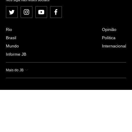
Twitter
Instagram
YouTube
Facebook
Rio
Opinião
Brasil
Política
Mundo
Internacional
Informe JB
Mais do JB
Esportes
Saúde
Ciência e Tecnologia
Caderno B
Colunistas
Economia
Empresas e Negócios