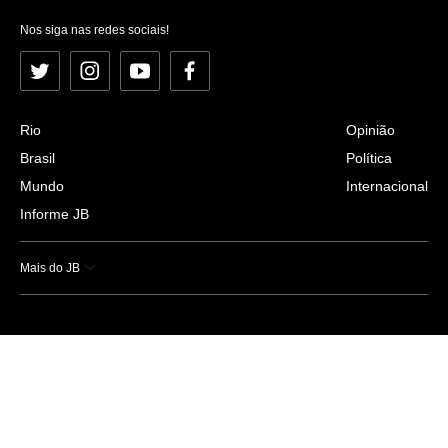
Nos siga nas redes sociais!
Twitter
Instagram
YouTube
Facebook
Rio
Opinião
Brasil
Política
Mundo
Internacional
Informe JB
Mais do JB
Esportes
Saúde
Ciência e Tecnologia
Caderno B
Colunistas
Economia