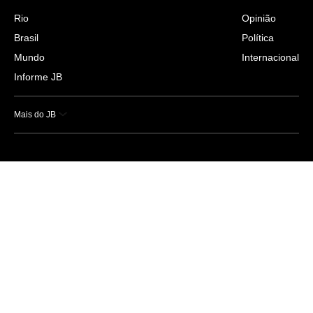
Rio
Opinião
Brasil
Política
Mundo
Internacional
Informe JB
Mais do JB
Esportes
Saúde
Ciência e Tecnologia
Caderno B
Colunistas
Economia
Empresas e Negócios