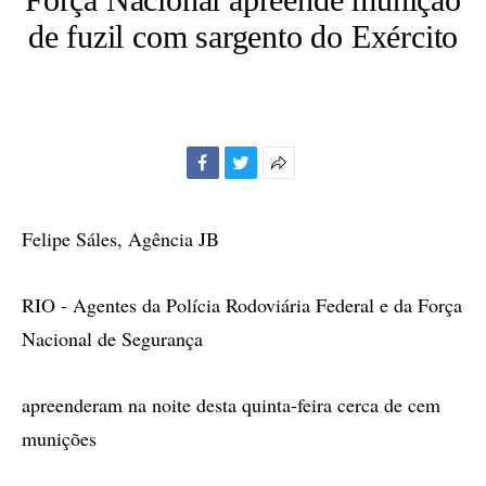
de fuzil com sargento do Exército
Facebook
Twitter
Mais
opções
de
Felipe Sáles, Agência JB
compartilhamento
RIO - Agentes da Polícia Rodoviária Federal e da Força
Nacional de Segurança
apreenderam na noite desta quinta-feira cerca de cem
munições