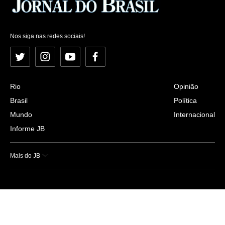
Nos siga nas redes sociais!
Twitter
Instagram
YouTube
Facebook
Rio
Opinião
Brasil
Política
Mundo
Internacional
Informe JB
Mais do JB
Esportes
Saúde
Ciência e Tecnologia
Caderno B