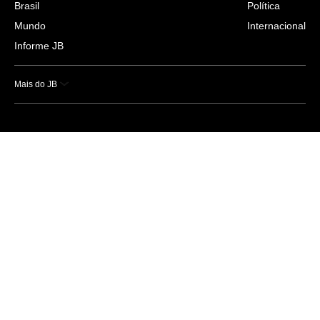
Brasil
Política
Mundo
Internacional
Informe JB
Mais do JB
Esportes
Saúde
Ciência e Tecnologia
Caderno B
Colunistas
Economia
Empresas e Negócios