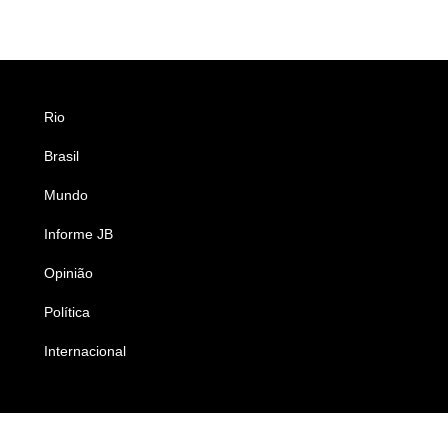
Rio
Esportes
Brasil
Saúde
Mundo
Ciência e Tecnologia
Informe JB
Caderno B
Opinião
Colunistas
Política
Economia
Internacional
Empresas e Negócios