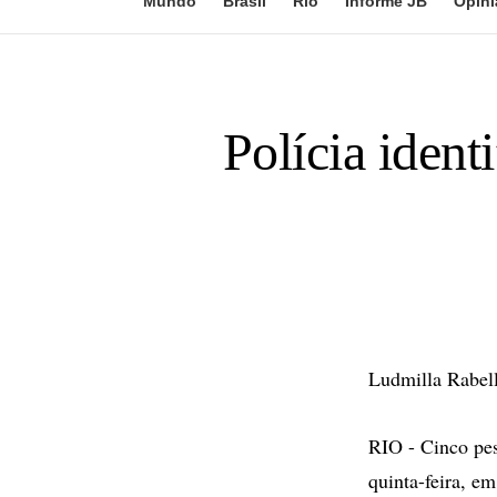
Mundo
Brasil
Rio
Informe JB
Opini
Polícia ident
Ludmilla Rabel
RIO - Cinco pes
quinta-feira, e