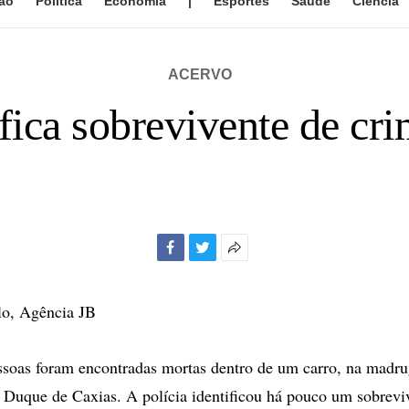
ão
Política
Economia
|
Esportes
Saúde
Ciência
ACERVO
ifica sobrevivente de c
Facebook
Twitter
Mais
opções
de
lo, Agência JB
compartilhamento
soas foram encontradas mortas dentro de um carro, na madru
m Duque de Caxias. A polícia identificou há pouco um sobrevi