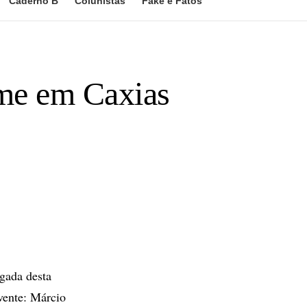
Caderno B
Colunistas
Fake e Fatos
rime em Caxias
gada desta
vente: Márcio