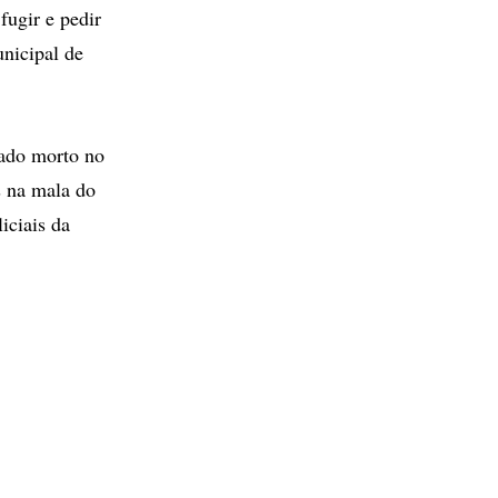
fugir e pedir
nicipal de
rado morto no
s na mala do
iciais da