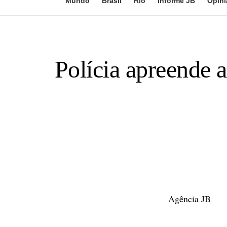
Mundo
Brasil
Rio
Informe JB
Opini
Polícia apreende 
Agência JB