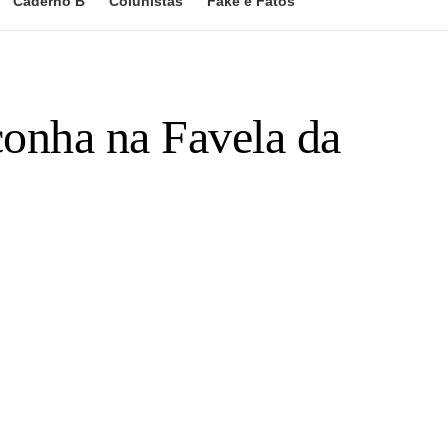
Caderno B
Colunistas
Fake e Fatos
conha na Favela da