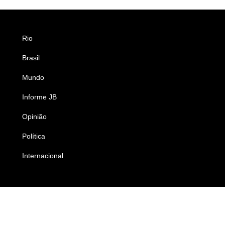
Rio
Esportes
Brasil
Saúde
Mundo
Ciência e Tecnologia
Informe JB
Caderno B
Opinião
Colunistas
Política
Economia
Internacional
Empresas e Negócios