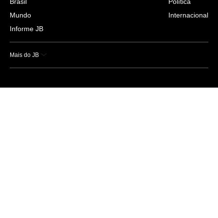
Brasil
Política
Mundo
Internacional
Informe JB
Mais do JB
Esportes
Saúde
Ciência e Tecnologia
Caderno B
Colunistas
Economia
Empresas e Negócios