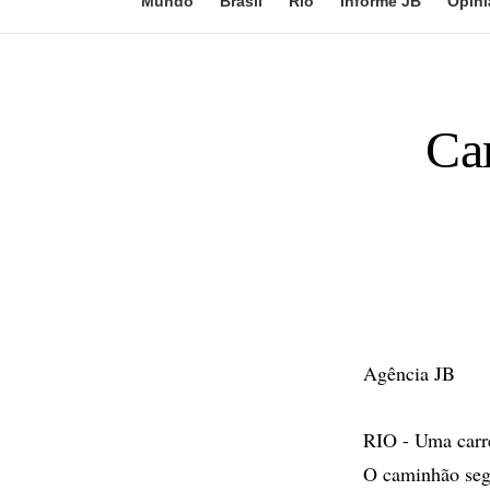
Mundo
Brasil
Rio
Informe JB
Opini
Car
Agência JB
RIO - Uma carre
O caminhão segu