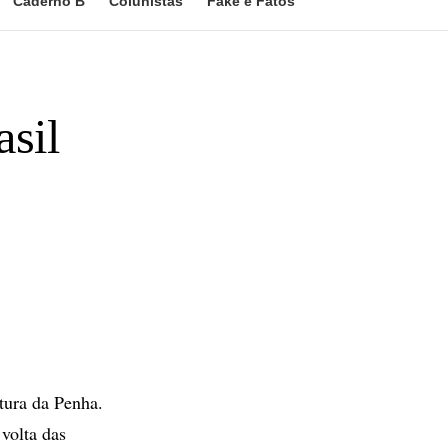
Caderno B
Colunistas
Fake e Fatos
asil
tura da Penha.
volta das