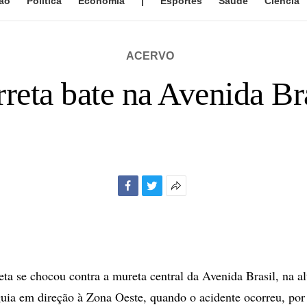
ão
Política
Economia
|
Esportes
Saúde
Ciência
ACERVO
reta bate na Avenida Br
Facebook
Twitter
Mais
opções
de
compartilhamento
ta se chocou contra a mureta central da Avenida Brasil, na al
ia em direção à Zona Oeste, quando o acidente ocorreu, por 