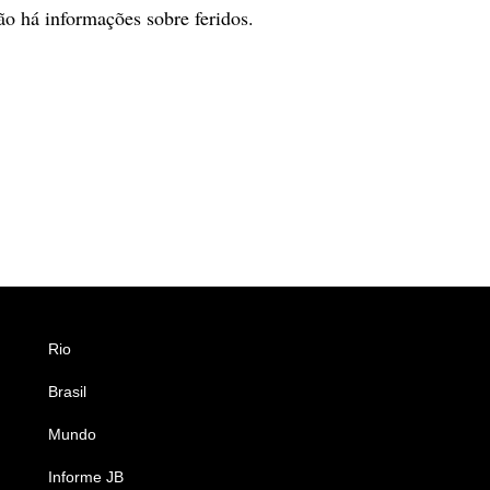
o há informações sobre feridos.
Rio
Esportes
Brasil
Saúde
Mundo
Ciência e Tecnologia
Informe JB
Caderno B