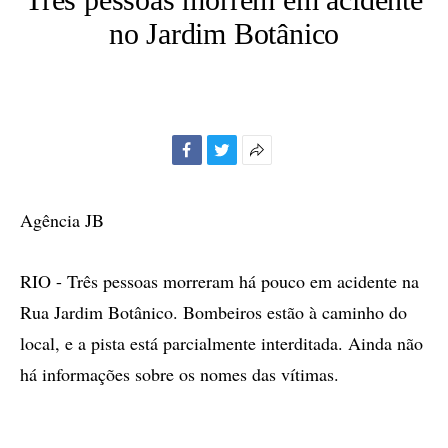
no Jardim Botânico
Facebook
Twitter
Mais
opções
de
Agência JB
compartilhamento
RIO - Três pessoas morreram há pouco em acidente na
Rua Jardim Botânico. Bombeiros estão à caminho do
local, e a pista está parcialmente interditada. Ainda não
há informações sobre os nomes das vítimas.