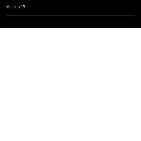
Mais do JB
Esportes
Saúde
Ciência e Tecnologia
Caderno B
Colunistas
Economia
Empresas e Negócios