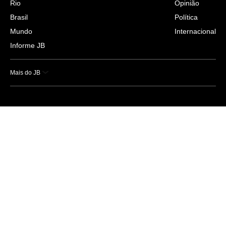
Rio
Opinião
Brasil
Política
Mundo
Internacional
Informe JB
Mais do JB
Esportes
Saúde
Ciência e Tecnologia
Caderno B
Colunistas
Economia
Empresas e Negócios