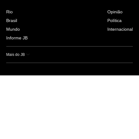
Rio
Opinião
Brasil
Política
Mundo
Internacional
Informe JB
Mais do JB
Esportes
Saúde
Ciência e Tecnologia
Caderno B
Colunistas
Economia
Empresas e Negócios