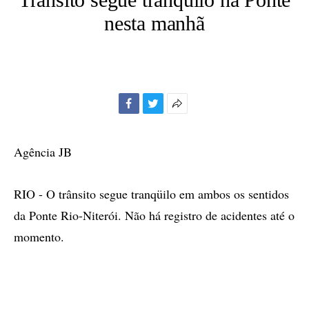
nesta manhã
Facebook
Twitter
Mais
opções
de
Agência JB
compartilhamento
RIO - O trânsito segue tranqüilo em ambos os sentidos
da Ponte Rio-Niterói. Não há registro de acidentes até o
momento.