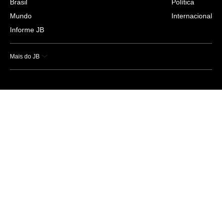
Brasil
Política
Mundo
Internacional
Informe JB
Mais do JB
Esportes
Saúde
Ciência e Tecnologia
Caderno B
Colunistas
Economia
Empresas e Negócios