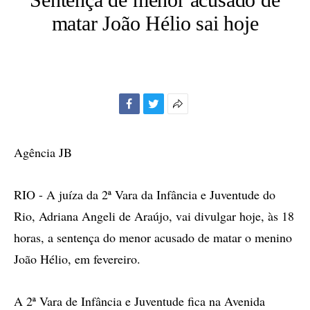
matar João Hélio sai hoje
Facebook
Twitter
Mais
opções
de
Agência JB
compartilhamento
RIO - A juíza da 2ª Vara da Infância e Juventude do
Rio, Adriana Angeli de Araújo, vai divulgar hoje, às 18
horas, a sentença do menor acusado de matar o menino
João Hélio, em fevereiro.
A 2ª Vara de Infância e Juventude fica na Avenida