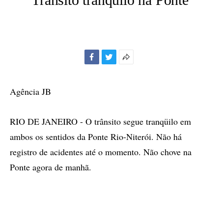
Facebook
Twitter
Mais
opções
de
Agência JB
compartilhamento
RIO DE JANEIRO - O trânsito segue tranqüilo em
ambos os sentidos da Ponte Rio-Niterói. Não há
registro de acidentes até o momento. Não chove na
Ponte agora de manhã.