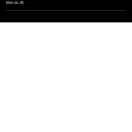
Mais do JB
Esportes
Saúde
Ciência e Tecnologia
Caderno B
Colunistas
Economia
Empresas e Negócios