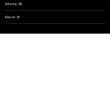
Informe JB
Mais do JB
Esportes
Saúde
Ciência e Tecnologia
Caderno B
Colunistas
Economia
Empresas e Negócios