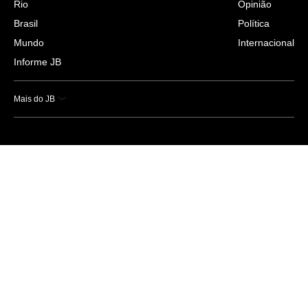
Rio
Opinião
Brasil
Política
Mundo
Internacional
Informe JB
Mais do JB
Esportes
Saúde
Ciência e Tecnologia
Caderno B
Colunistas
Economia
Empresas e Negócios