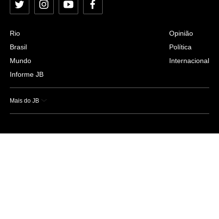
Twitter
Instagram
YouTube
Facebook
Rio
Opinião
Brasil
Política
Mundo
Internacional
Informe JB
Mais do JB
Esportes
Saúde
Ciência e Tecnologia
Caderno B
Colunistas
Economia
Empresas e Negócios