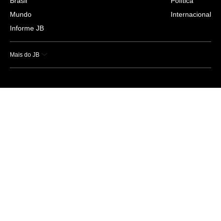
Brasil
Política
Mundo
Internacional
Informe JB
Mais do JB
Esportes
Saúde
Ciência e Tecnologia
Caderno B
Colunistas
Economia
Empresas e Negócios