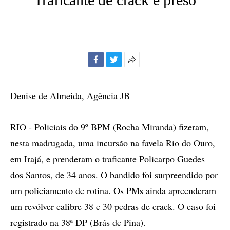
Facebook
Twitter
Mais
opções
de
Denise de Almeida, Agência JB
compartilhamento
RIO - Policiais do 9º BPM (Rocha Miranda) fizeram,
nesta madrugada, uma incursão na favela Rio do Ouro,
em Irajá, e prenderam o traficante Policarpo Guedes
dos Santos, de 34 anos. O bandido foi surpreendido por
um policiamento de rotina. Os PMs ainda apreenderam
um revólver calibre 38 e 30 pedras de crack. O caso foi
registrado na 38ª DP (Brás de Pina).