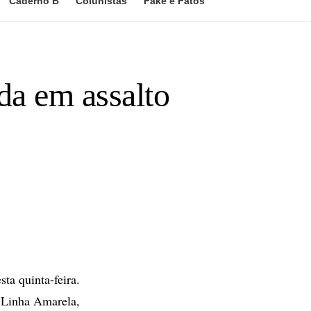
Caderno B
Colunistas
Fake e Fatos
ida em assalto
ta quinta-feira.
a Linha Amarela,