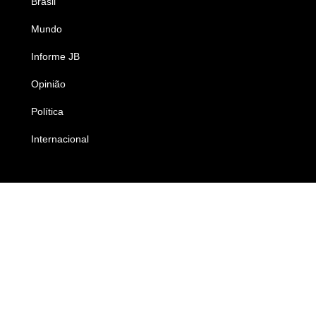
Brasil
Saúde
Mundo
Ciência e Tecnologia
Informe JB
Caderno B
Opinião
Colunistas
Política
Economia
Internacional
Empresas e Negócios