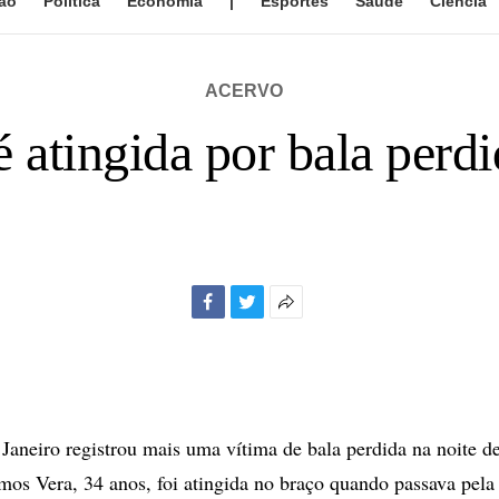
ão
Política
Economia
|
Esportes
Saúde
Ciência
ACERVO
 atingida por bala perd
Facebook
Twitter
Mais
opções
de
compartilhamento
Janeiro registrou mais uma vítima de bala perdida na noite des
mos Vera, 34 anos, foi atingida no braço quando passava pel