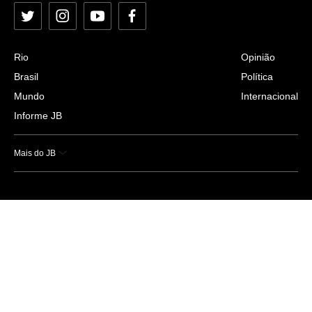
Twitter
Instagram
YouTube
Facebook
Rio
Opinião
Brasil
Política
Mundo
Internacional
Informe JB
Mais do JB
Esportes
Saúde
Ciência e Tecnologia
Caderno B
Colunistas
Economia
Empresas e Negócios