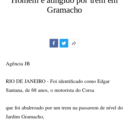
Gramacho
Facebook
Twitter
Mais
opções
de
Agência JB
compartilhamento
RIO DE JANEIRO - Foi identificado como Edgar
Santana, de 68 anos, o motorista do Corsa
que foi abalrroado por um trem na passavem de nível do
Jardim Gramacho,