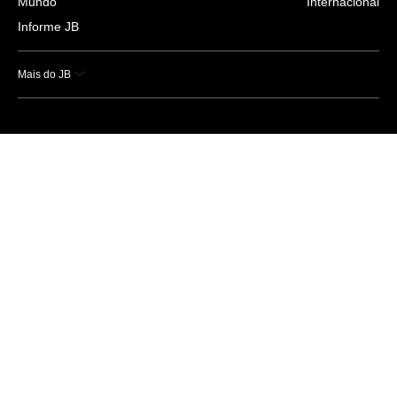
Mundo
Internacional
Informe JB
Mais do JB
Esportes
Saúde
Ciência e Tecnologia
Caderno B
Colunistas
Economia
Empresas e Negócios