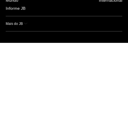
Mundo
Internacional
Informe JB
Mais do JB
Esportes
Saúde
Ciência e Tecnologia
Caderno B
Colunistas
Economia
Empresas e Negócios