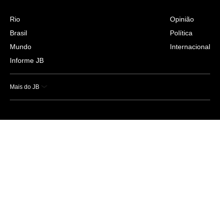
Rio
Opinião
Brasil
Política
Mundo
Internacional
Informe JB
Mais do JB
Esportes
Saúde
Ciência e Tecnologia
Caderno B
Colunistas
Economia
Empresas e Negócios