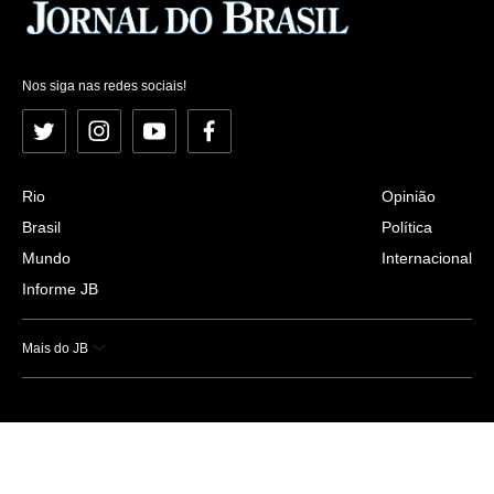
Nos siga nas redes sociais!
Twitter
Instagram
YouTube
Facebook
Rio
Opinião
Brasil
Política
Mundo
Internacional
Informe JB
Mais do JB
Esportes
Saúde
Ciência e Tecnologia
Caderno B