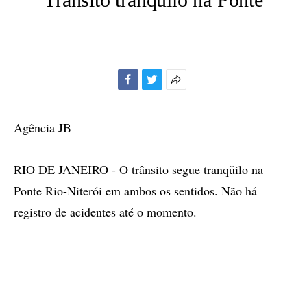
Facebook
Twitter
Mais
opções
de
Agência JB
compartilhamento
RIO DE JANEIRO - O trânsito segue tranqüilo na
Ponte Rio-Niterói em ambos os sentidos. Não há
registro de acidentes até o momento.